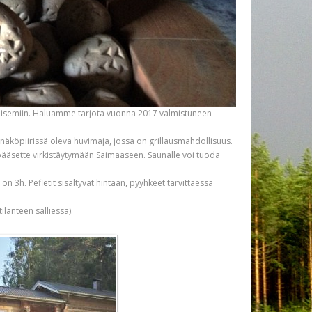
isemiin. Haluamme tarjota vuonna 2017 valmistuneen
köpiirissä oleva huvimaja, jossa on grillausmahdollisuus.
 pääsette virkistäytymään Saimaaseen. Saunalle voi tuoda
n 3h. Pefletit sisältyvät hintaan, pyyhkeet tarvittaessa
lanteen salliessa).