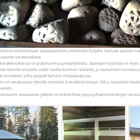
vetuloa rentoutumaan savusaunamme pehmeisiin löylyihin Saimaan upeisiin ma
usaunan varattavaksesi.
narakennuksessa on pukuhuone ja peseytymistila. Saunojien käytössä on myös nä
nan tilavalla terassilla voitte nauttia luonnon rauhasta, ja saunomisen lomassa
t virvokkeet, jotka pysyvät kylminä minijääkaapissa.
na on varattavissa ryhmille (enintään 8 henkilöä) hintaan 300 e. Varauksen kesto o
henkilö.
utessanne savusaunan jälkeen on mahdollista yöpyä pihapiirissä (tilojen varausti