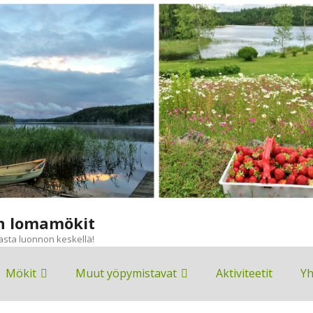
n lomamökit
asta luonnon keskellä!
Mökit
Muut yöpymistavat
Aktiviteetit
Yh