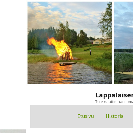
Skip
to
content
Lappalaise
Tule nauttimaan lom
Etusivu
Historia