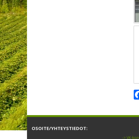
OSOITE/YHTEYSTIEDOT:
-> VK-kon