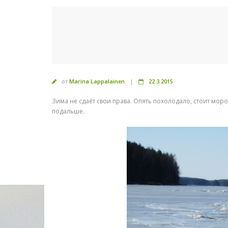
от
Marina Lappalainen
22.3.2015
Зима не сдаёт свои права. Опять похолодало, стоит мор
подальше.