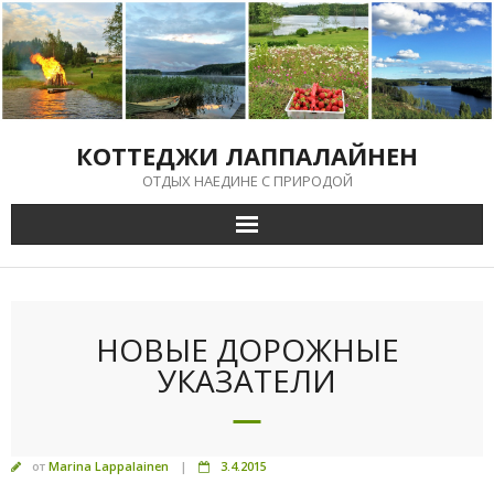
Перейти
к
содержимому
КОТТЕДЖИ ЛАППАЛАЙНЕН
ОТДЫХ НАЕДИНЕ С ПРИРОДОЙ
НОВЫЕ ДОРОЖНЫЕ
УКАЗАТЕЛИ
от
Marina Lappalainen
3.4.2015