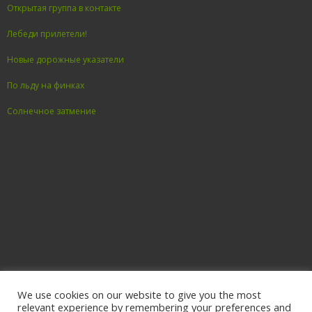
Открытая группа в контакте
Лебеди прилетели!
Новые дорожные указатели
По льду на финках
Солнечное затмение
VIEW FULL MAP
We use cookies on our website to give you the most
relevant experience by remembering your preferences and