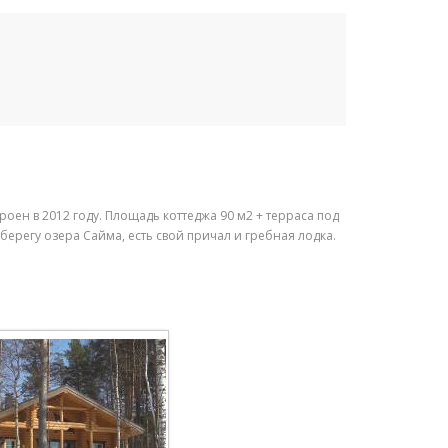
оен в 2012 году. Площадь коттеджа 90 м2 + терраса под
берегу озера Сайма, есть свой причал и гребная лодка.