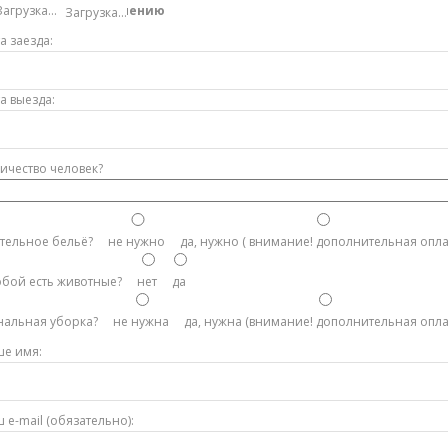
язательно к заполнению
Загрузка…
а заезда:
а выезда:
ичество человек?
тельное бельё?
не нужно
да, нужно ( внимание! дополнительная опла
обой есть животные?
нет
да
нальная уборка?
не нужна
да, нужна (внимание! дополнительная опла
е имя:
 e-mail (обязательно):