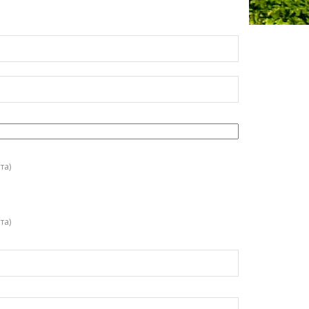
та)
та)