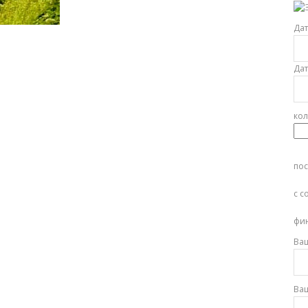
Об
Дат
Дат
кол
пос
с с
фи
Ваш
Ваш