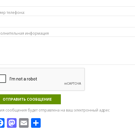
ер телефона:
полнительная информация
ия сообщения будет отправлена на ваш электронный адрес
F
M
E
О
ac
as
m
т