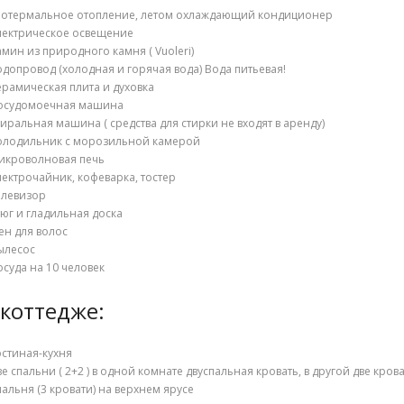
еотермальное отопление, летом охлаждающий кондиционер
лектрическое освещение
амин из природного камня ( Vuoleri)
одопровод (холодная и горячая вода) Вода питьевая!
ерамическая плита и духовка
посудомоечная машина
тиральная машина ( средства для стирки не входят в аренду)
олодильник с морозильной камерой
икроволновая печь
лектрочайник, кофеварка, тостер
елевизор
тюг и гладильная доска
ен для волос
ылесос
осуда на 10 человек
 коттедже:
остиная-кухня
ве спальни ( 2+2 ) в одной комнате двуспальная кровать, в другой две крова
пальня (3 кровати) на верхнем ярусе