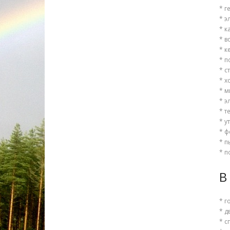
* г
* э
* к
* в
* к
* 
* с
* х
* м
* э
* т
* у
* ф
* п
* п
В
* г
* д
* с