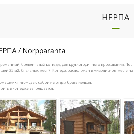
НЕРПА
ЕРПА / Norpparanta
ременный, бревенчатый коттедж, для круглогодичного проживания. Постр
шей 25 м2. Спальных мест 7. Коттедж расположен в живописном месте на 
омашних питомцев с собой на отдых брать нельзя.
урить в коттедже запрещается.