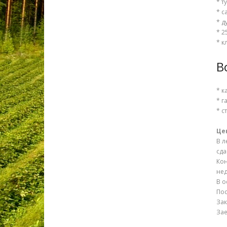
* т
* с
* д
* 2
* к
В
* к
* г
* с
Це
В л
сда
Ко
нед
В о
Пос
Зак
Зае