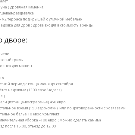
уалет
ауна ( дровяная каменка)
ушевая/раздевалка
5 м2 терраса под крышей с уличной мебелью
ладовка для дров ( дрова входят в стоимость аренды)
о дворе:
ачели
азовый гриль
тоянка для машин
на
етний период с конца июня до сентября
ётся неделями (1300 евро/неделя).
нец
ели (пятница-воскресенье) 450 евро.
стальное время (150 евро/сутки), или по договорённости с хозяевами.
тельное бельё 10 евро/комплект.
лючительная уборка –100 евро ( можно сделать самим)
зд после 15.00, отъезд до 12.00.