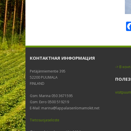
k
и
т
ь
КОНТАКТНАЯ ИНФОРМАЦИЯ
-> В конт
Petäjänniementie 395
52200 PUUMALA
ПОЛЕЗ
FINLAND
visitpuum
Gsm: Marina 050 3671595
Gsm: Eero 0500 519219
E-Mail: marina@lappalaisenlomamokit.net
Tietosuojaseloste