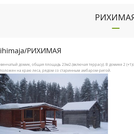
РИХИМА
iihimaja/РИХИМАЯ
венчатый домик, общая площадь 23м2.(включая террасу). В домике 2 (+1)
положен на краю леса, рядом со старинным амбаром-ригой.